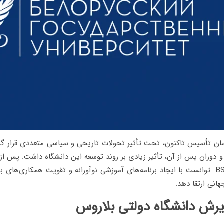
زمان تأسیس تاکنون، تحت تأثیر تحولات تاریخی و سیاسی متعددی قرار گر
دوران پس از آن، تأثیر زیادی بر روند توسعه این دانشگاه داشت. پس از 
در سال 1991، BSU توانست با ایجاد برنامه‌های آموزشی نوآورانه و تقویت همکاری‌های 
انی ارتقا دهد.
رش دانشگاه دولتی بلاروس