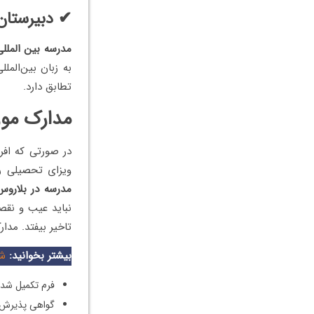
✔ دبیرستان 
مدرسه بین المللی
به زبان بین‌المل
تطابق دارد.
مدارک مور
در صورتی که افر
ویزای تحصیلی ر
مدرسه در بلارو
نباید عیب و نقص
تاخیر بیفتد. مدا
بیشتر بخوانید:
شر
فرم تکمیل شده
گواهی پذیرش 