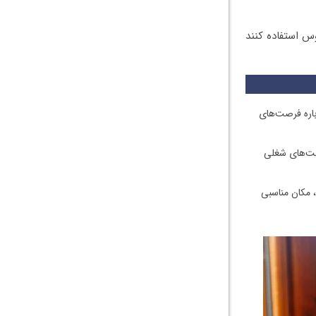
وس استفاده کنند
رباره فرصت‌های
ی همچون jobs.tut.by و belmeta.com فرصت‌های شغلی
، مکان مناسبی