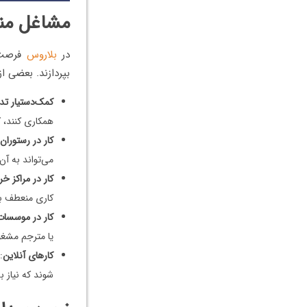
مشاغل منا
در
بلاروس
فرصت‌ه
بپردازند. بعضی ا
کمک‌دستیار ت
همکاری کنند، 
کار در رستوران‌ه
می‌تواند به آن
کار در مراکز خر
کاری منعطف ب
کار در موسسات
یا مترجم مشغو
کارهای آنلاین
:
شوند که نیاز ب